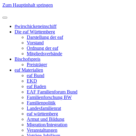
Zum Hauptinhalt springen
#wirschickeneinschiff
Die eaf Württemberg
Darstellung der eaf
Vorstand
Ordnung der eaf
Mitgliedsverbände
Bischofspreis
Preisträger
eaf Materialien
eaf Bund
EKD
eaf Baden
EAF Familienforum Bund
Familienforschung BW
Familienpolitik
Landesfamilienrat
eaf württemberg
Armut und Bildung
Migration/Integration
Veranstaltungen
Voträge Jubiläum