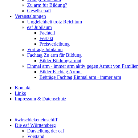
Zu arm für Bildung?
Gesellschaft
Veranstaltungen
Ungleichheit trotz Reichtum
eaf Jubiläum
Fachteil
Festakt
Preisverleihung
Vorträge Jubiläum
Fachtag Zu arm für Bildung
Bilder Bildungsarmut
Einmal arm - immer arm aktiv gegen Armut von Familie
Bilder Fachtag Armut
Beiträge Fachtag Einmal arm - immer arm
Kontakt
Links
Impressum & Datenschutz
#wirschickeneinschiff
Die eaf Württemberg
Darstellung der eaf
Vorstand