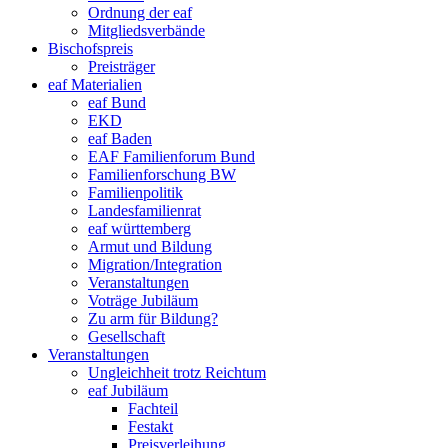
Ordnung der eaf
Mitgliedsverbände
Bischofspreis
Preisträger
eaf Materialien
eaf Bund
EKD
eaf Baden
EAF Familienforum Bund
Familienforschung BW
Familienpolitik
Landesfamilienrat
eaf württemberg
Armut und Bildung
Migration/Integration
Veranstaltungen
Voträge Jubiläum
Zu arm für Bildung?
Gesellschaft
Veranstaltungen
Ungleichheit trotz Reichtum
eaf Jubiläum
Fachteil
Festakt
Preisverleihung