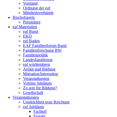
Vorstand
Ordnung der eaf
Mitgliedsverbände
Bischofspreis
Preisträger
eaf Materialien
eaf Bund
EKD
eaf Baden
EAF Familienforum Bund
Familienforschung BW
Familienpolitik
Landesfamilienrat
eaf württemberg
Armut und Bildung
Migration/Integration
Veranstaltungen
Voträge Jubiläum
Zu arm für Bildung?
Gesellschaft
Veranstaltungen
Ungleichheit trotz Reichtum
eaf Jubiläum
Fachteil
Festakt