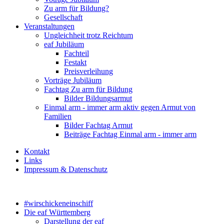
Zu arm für Bildung?
Gesellschaft
Veranstaltungen
Ungleichheit trotz Reichtum
eaf Jubiläum
Fachteil
Festakt
Preisverleihung
Vorträge Jubiläum
Fachtag Zu arm für Bildung
Bilder Bildungsarmut
Einmal arm - immer arm aktiv gegen Armut von
Familien
Bilder Fachtag Armut
Beiträge Fachtag Einmal arm - immer arm
Kontakt
Links
Impressum & Datenschutz
#wirschickeneinschiff
Die eaf Württemberg
Darstellung der eaf