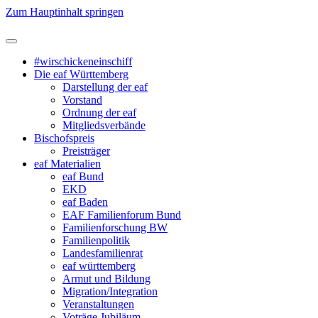
Zum Hauptinhalt springen
#wirschickeneinschiff
Die eaf Württemberg
Darstellung der eaf
Vorstand
Ordnung der eaf
Mitgliedsverbände
Bischofspreis
Preisträger
eaf Materialien
eaf Bund
EKD
eaf Baden
EAF Familienforum Bund
Familienforschung BW
Familienpolitik
Landesfamilienrat
eaf württemberg
Armut und Bildung
Migration/Integration
Veranstaltungen
Voträge Jubiläum