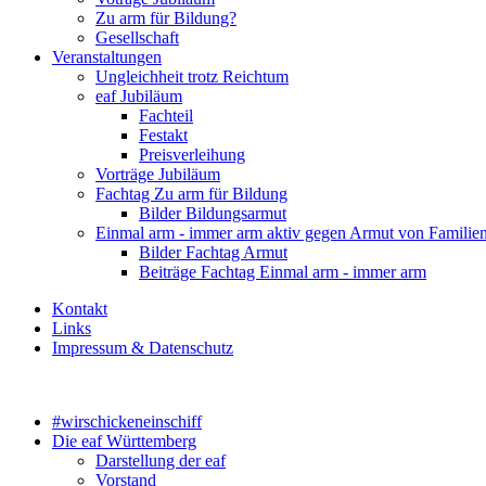
Zu arm für Bildung?
Gesellschaft
Veranstaltungen
Ungleichheit trotz Reichtum
eaf Jubiläum
Fachteil
Festakt
Preisverleihung
Vorträge Jubiläum
Fachtag Zu arm für Bildung
Bilder Bildungsarmut
Einmal arm - immer arm aktiv gegen Armut von Familie
Bilder Fachtag Armut
Beiträge Fachtag Einmal arm - immer arm
Kontakt
Links
Impressum & Datenschutz
#wirschickeneinschiff
Die eaf Württemberg
Darstellung der eaf
Vorstand