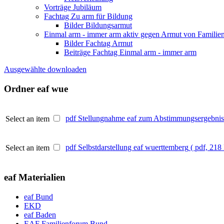
Vorträge Jubiläum
Fachtag Zu arm für Bildung
Bilder Bildungsarmut
Einmal arm - immer arm aktiv gegen Armut von Familie
Bilder Fachtag Armut
Beiträge Fachtag Einmal arm - immer arm
Ausgewählte downloaden
Ordner
eaf wue
pdf
Stellungnahme eaf zum Abstimmungsergebnis 
Select an item
pdf
Selbstdarstellung eaf wuerttemberg
( pdf, 218
Select an item
eaf Materialien
eaf Bund
EKD
eaf Baden
EAF Familienforum Bund