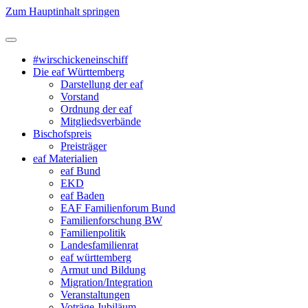
Zum Hauptinhalt springen
#wirschickeneinschiff
Die eaf Württemberg
Darstellung der eaf
Vorstand
Ordnung der eaf
Mitgliedsverbände
Bischofspreis
Preisträger
eaf Materialien
eaf Bund
EKD
eaf Baden
EAF Familienforum Bund
Familienforschung BW
Familienpolitik
Landesfamilienrat
eaf württemberg
Armut und Bildung
Migration/Integration
Veranstaltungen
Voträge Jubiläum