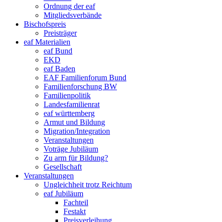
Ordnung der eaf
Mitgliedsverbände
Bischofspreis
Preisträger
eaf Materialien
eaf Bund
EKD
eaf Baden
EAF Familienforum Bund
Familienforschung BW
Familienpolitik
Landesfamilienrat
eaf württemberg
Armut und Bildung
Migration/Integration
Veranstaltungen
Voträge Jubiläum
Zu arm für Bildung?
Gesellschaft
Veranstaltungen
Ungleichheit trotz Reichtum
eaf Jubiläum
Fachteil
Festakt
Preisverleihung